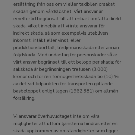
ersättning från oss om vi eller taxibilen orsakat
skadan genom vårdslöshet. Vårt ansvar är
emellertid begränsat till att enbart omfatta direkt
skada, vilket innebär att vi inte ansvarar för
indirekt skada, så som exempelvis utebliven
inkomst, intäkt eller vinst, eller
produktionsbortfall, tredjemansskada eller annan
följdskada. Med undantag för personskador så är
vårt ansvar begränsat till ett belopp per skada; för
sakskada är begränsningen tretusen (3.000)
kronor och för ren förmögenhetsskada tio (10) %
av det vid tidpunkten för transporten gällande
basbeloppet enligt lagen (1962:381) om allmän
försäkring.
Vi ansvarar överhuvudtaget inte om våra
möjligheter att utföra tjänsterna hindras eller en
skada uppkommer av omständigheter som ligger