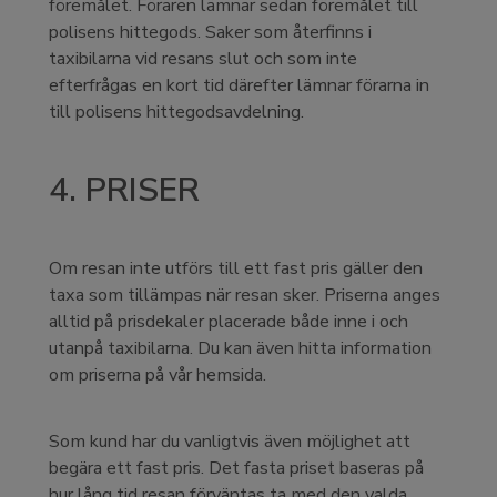
föremålet. Föraren lämnar sedan föremålet till
polisens hittegods. Saker som återfinns i
taxibilarna vid resans slut och som inte
efterfrågas en kort tid därefter lämnar förarna in
till polisens hittegodsavdelning.
4. PRISER
Om resan inte utförs till ett fast pris gäller den
taxa som tillämpas när resan sker. Priserna anges
alltid på prisdekaler placerade både inne i och
utanpå taxibilarna. Du kan även hitta information
om priserna på vår hemsida.
Som kund har du vanligtvis även möjlighet att
begära ett fast pris. Det fasta priset baseras på
hur lång tid resan förväntas ta med den valda