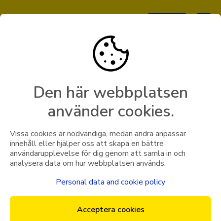
Boka taxi
Hitta stad och priser
Bli företagskund
Resevillkor
Den här webbplatsen
Bli förare
använder cookies.
Bli åkare
Vissa cookies är nödvändiga, medan andra anpassar
innehåll eller hjälper oss att skapa en bättre
användarupplevelse för dig genom att samla in och
Kundservice
Allmänna villkor samt
analysera data om hur webbplatsen används.
integritetspolicy
Personal data and cookie policy
Acceptera cookies
Uppdaterad: 21 November 2017