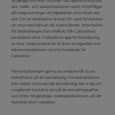
tillgången på bilar i området där upphämtning ska
ske, trafik- och vädersituationen samt efterfrågan
på övriga körningar vid tidpunkten som resan ska
ske. Det är resenärens ansvar att i god tid planera
sin resa med hänsyn till ovanstående. Information
för bedömningen kan erhållas från Cabonlines
kundtjänst eller i Cabonlines app för beställning
av resa. Angivna punkter är dock antaganden och
rekommendationer och inte bindande för
Cabonline.
När beställningen gjorts via webben får du en
bekräftelse på din beställning. Om bekräftelsen
inte verkar motsvara din beställning, ber vi dig att
omgående kontakta oss på de kontaktuppgifter
som finns tillgängliga i mobilapplikationen, på vår
hemsida eller i taxibilen.