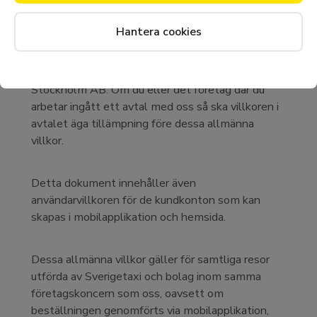
Hantera cookies
Följande allmänna villkor gäller för dig som reser
med bolag inom Cabonline-koncernen i Sverige,
t.ex Sverigetaxi i Stockholm AB och Taxi Kurir i
Stockholm AB. Om du eller det företag där du
arbetar ingått ett avtal med oss så ska villkoren i
avtalet äga tillämpning före dessa allmänna
villkor.
Detta dokument innehåller även
användarvillkoren för de kundkonton som kan
skapas i mobilapplikation och hemsida.
Dessa allmänna villkor gäller för samtliga resor
utförda av Sverigetaxi och bolag inom samma
företagskoncern som oss, oavsett om
beställningen genomförts via mobilapplikation,